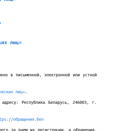
»
ких лиц»
лено в письменной, электронной или устной
ческих лиц»
.
 адресу: Республика Беларусь, 246003, г.
tps://обращения.бел
щего за днем их регистрации, а обращения,