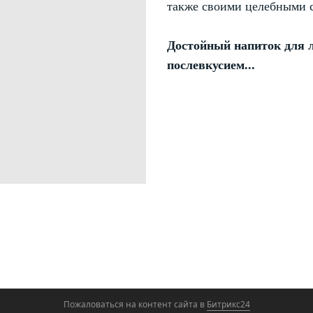
также своими целебными 
Достойный напиток для 
послевкусием...
Пожаловаться на контент cайта в
Битрикс24