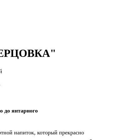
ЕРЦОВКА"
й
%
о до янтарного
ртной напиток, который прекрасно