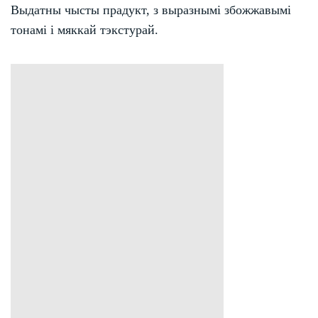
Выдатны чысты прадукт, з выразнымі збожжавымі
тонамі і мяккай тэкстурай.