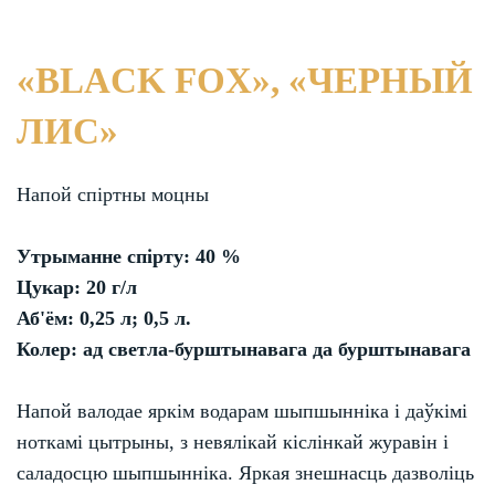
«BLACK FOX», «ЧЕРНЫЙ
ЛИС»
Напой спіртны моцны
Утрыманне спірту: 40 %
Цукар: 20 г/л
Аб'ём: 0,25 л; 0,5 л.
Колер: ад светла-бурштынавага да бурштынавага
Напой валодае яркім водарам шыпшынніка і даўкімі
ноткамі цытрыны, з невялікай кіслінкай журавін і
саладосцю шыпшынніка. Яркая знешнасць дазволіць