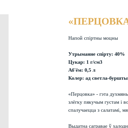
«ПЕРЦОВК
Напой спіртны моцны
Утрыманне спірту: 40%
Цукар: 1 г/см3
Аб'ём: 0,5 л
Колер: ад светла-буршт
«Перцовка» - гэта духмян
злёгку пякучым густам і в
спалучаецца з салатамі, м
Выдатна сагравае ў халод