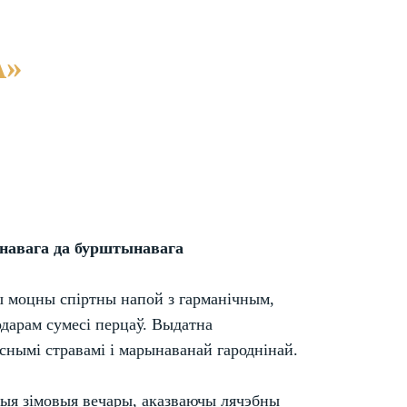
А»
ынавага да бурштынавага
ы моцны спіртны напой з гарманічным,
одарам сумесі перцаў. Выдатна
яснымі стравамі і марынаванай гароднінай.
ныя зімовыя вечары, аказваючы лячэбны